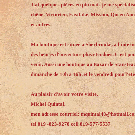
J'ai quelques pièces en pin mais je me spéciali
chêne, Victorien, Eastlake, Mission, Queen An
et autres.
Ma boutique est située à Sherbrooke, à l'intérie
des heures d'ouverture plus étendues. C'est pou
venir. Aussi une boutique au Bazar de Stanste
dimanche de 10h à 16h .et le vendredi pourl'ét
Au plaisir d'avoir votre visite,
Michel Quintal.
mon adresse courriel: mquintal48@hotmail.c
tel 819 -823-9278 cell 819-577-5537