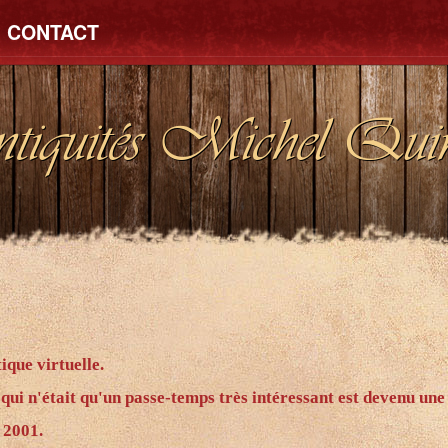
CONTACT
tiquités Michel Quin
ique virtuelle.
 qui n'était qu'un passe-temps très intéressant est devenu une
 2001.