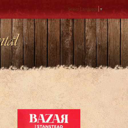
Select Language
▼
tal