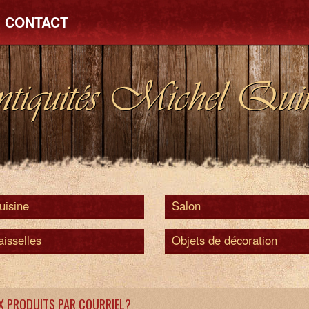
CONTACT
tiquités Michel Quin
uisine
Salon
aisselles
Objets de décoration
X PRODUITS PAR COURRIEL?