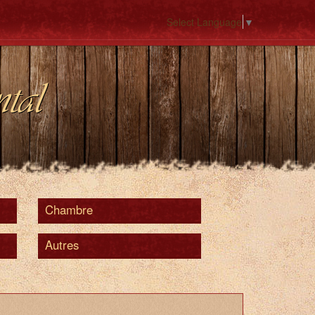
Select Language
▼
tal
Chambre
Autres